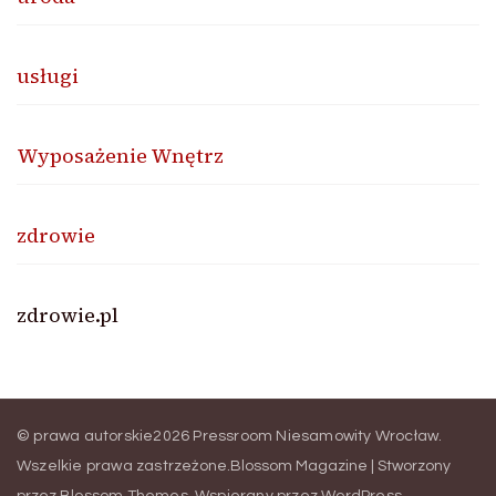
usługi
Wyposażenie Wnętrz
zdrowie
zdrowie.pl
© prawa autorskie2026
Pressroom Niesamowity Wrocław
.
Wszelkie prawa zastrzeżone.
Blossom Magazine | Stworzony
przez
Blossom Themes
.
Wspierany przez
WordPress
.