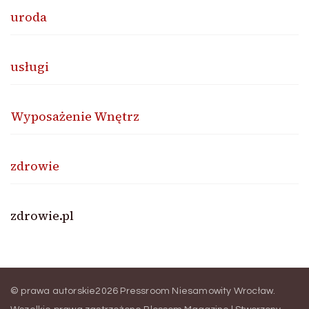
uroda
usługi
Wyposażenie Wnętrz
zdrowie
zdrowie.pl
© prawa autorskie2026
Pressroom Niesamowity Wrocław
.