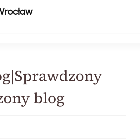
Wrocław
log|Sprawdzony
zony blog