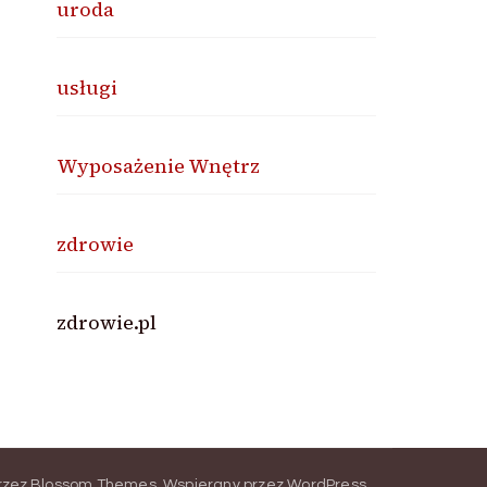
uroda
usługi
Wyposażenie Wnętrz
zdrowie
zdrowie.pl
rzez
Blossom Themes
.
Wspierany przez
WordPress
.