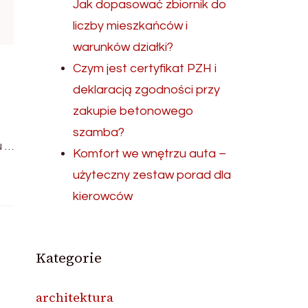
Jak dopasować zbiornik do
liczby mieszkańców i
warunków działki?
Czym jest certyfikat PZH i
deklaracją zgodności przy
zakupie betonowego
szamba?
u …
Komfort we wnętrzu auta –
użyteczny zestaw porad dla
kierowców
Kategorie
architektura