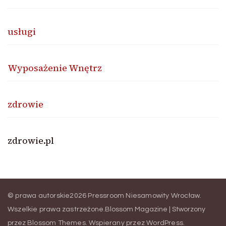
usługi
Wyposażenie Wnętrz
zdrowie
zdrowie.pl
© prawa autorskie2026
Pressroom Niesamowity Wrocław
.
Wszelkie prawa zastrzeżone.
Blossom Magazine | Stworzony
przez
Blossom Themes
.
Wspierany przez
WordPress
.