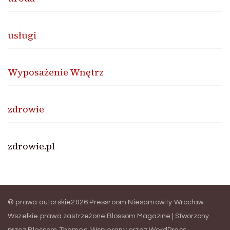
usługi
Wyposażenie Wnętrz
zdrowie
zdrowie.pl
© prawa autorskie2026
Pressroom Niesamowity Wrocław
.
Wszelkie prawa zastrzeżone.
Blossom Magazine | Stworzony
przez
Blossom Themes
.
Wspierany przez
WordPress
.