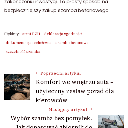
zakończeniu inwestycji. To prosty sposób na
bezpieczniejszy zakup szamba betonowego.
atest PZH
deklaracja zgodności
Etykiety:
dokumentacja techniczna
szambo betonowe
szczelność szamba
Nawigacja
Poprzedni artykuł
Komfort we wnętrzu auta –
użyteczny zestaw porad dla
wpisu
kierowców
Następny artykuł
Wybór szamba bez pomyłek.
Jak dopasować zbiornik do