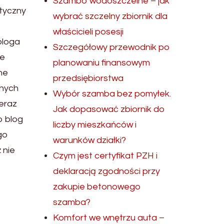
Szambo wodoszczelne – jak
atyczny
wybrać szczelny zbiornik dla
właścicieli posesji
bloga
Szczegółowy przewodnik po
ie
planowaniu finansowym
ne
przedsiębiorstwa
nnych
Wybór szamba bez pomyłek.
ieraz
Jak dopasować zbiornik do
o blog
liczby mieszkańców i
go
warunków działki?
 nie
Czym jest certyfikat PZH i
deklaracją zgodności przy
zakupie betonowego
szamba?
Komfort we wnętrzu auta –