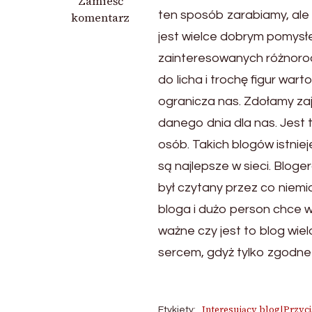
we
Zamieść
ten sposób zarabiamy, ale
wpisie
komentarz
Ciekawy
jest wielce dobrym pomysłe
serwis
zainteresowanych różnoro
do licha i trochę figur war
ogranicza nas. Zdołamy zaj
danego dnia dla nas. Jest
osób. Takich blogów istniej
są najlepsze w sieci. Bloge
był czytany przez co niemi
bloga i dużo person chce w
ważne czy jest to blog wiel
sercem, gdyż tylko zgodne 
Interesujący blog|Przyci
Etykiety: