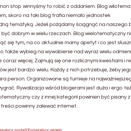
 non stop winnyśmy to robić z oddaniem. Blog wilotem
m, skoro na taki blog trafia niemało jednostek
dną tematyką. Jeżeli pożądamy ściągnąć na naszego 
to być dobrym w wielu rzeczach. Blog wielotematyczny n
ąć się tym, na co aktualnie mamy apetyt i co jest słusz
 to także wybieg na wywabienie nad wyraz wielu odmie
e coraz więcej. Zajmują się one rozlicznymi kwestiami i n
rów jest bardzo wielu. Każdy z nich potrzebuje, żeby jeg
ara person. Organizowane są turnieje na najważniejsze
ygrać. Rywalizacja wśród blogerami jest duża i ergo też
otematyczny czy z innej kategorii powinien być pisany z
treści powinny zalewać internet.
ągający portal|Pociągający serwis