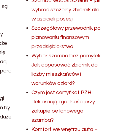
Szambo wodoszczelne – jak
e są
wybrać szczelny zbiornik dla
właścicieli posesji
Szczegółowy przewodnik po
zy
planowaniu finansowym
oże
przedsiębiorstwa
się
Wybór szamba bez pomyłek.
dej
Jak dopasować zbiornik do
sporo
liczby mieszkańców i
warunków działki?
Czym jest certyfikat PZH i
gł
deklaracją zgodności przy
ań by
zakupie betonowego
eduże
szamba?
Komfort we wnętrzu auta –