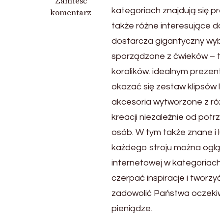
we
Zamieść
kategoriach znajdują się pr
wpisie
komentarz
Dodatki
także różne interesujące d
do
dostarcza gigantyczny wy
każdej
sporządzone z ćwieków – t
kreacji
koralików. idealnym prezen
okazać się zestaw klipsów l
akcesoria wytworzone z ró
kreacji niezależnie od potr
osób. W tym także znane i
każdego stroju można ogląd
internetowej w kategoriach
czerpać inspiracje i tworz
zadowolić Państwa oczekiw
pieniądze.