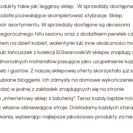
odukty takie jak: legginsy sklep . W sprzedaży dostępn
odatki pozwalające skompletować stylizacje. Sklep
bór asortymentu. W sprzedaży dostępne są akcesoria
egorocznego hitu sezonu oraz z dodatkiem perełek c
tem na dzień kobiet, walentynki lub inne okoliczności m
ub łańcuszek z kolekcji El.Swarovski.W sklepie znajdują 
żnorodnych materiałów pasujące jako uzupełnienie każ
zeb i gustów. Z naszej sklepowej oferty skorzystało już 
 lubiane bloggerki. Ich zamysły na domowe wykończenie
ać w jednej z zakładek znajdujących się na stronie
 „internetowy sklep z biżuterią”. Teraz każdy będzie mó
yć własne olśniewające stroje. Dokładamy każdych star
ania, wybierając najlepsze jakościowo produkty za ni