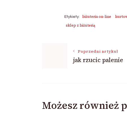
biżuteria on-line
hurtow
Etykiety:
sklep z biżuterią
Nawigacja
Poprzedni artykuł
jak rzucic palenie
wpisu
Możesz również p