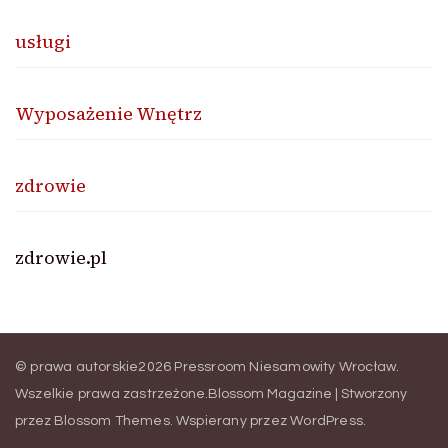
usługi
Wyposażenie Wnętrz
zdrowie
zdrowie.pl
© prawa autorskie2026
Pressroom Niesamowity Wrocław
.
Wszelkie prawa zastrzeżone.
Blossom Magazine | Stworzony
przez
Blossom Themes
.
Wspierany przez
WordPress
.