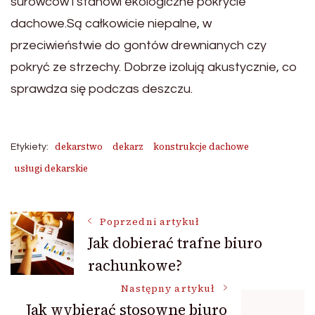
surowców i stanowi ekologiczne pokrycie
dachowe.Są całkowicie niepalne, w
przeciwieństwie do gontów drewnianych czy
pokryć ze strzechy. Dobrze izolują akustycznie, co
sprawdza się podczas deszczu.
dekarstwo
dekarz
konstrukcje dachowe
Etykiety:
usługi dekarskie
Nawigacja
Poprzedni artykuł
Jak dobierać trafne biuro
rachunkowe?
wpisu
Następny artykuł
Jak wybierać stosowne biuro