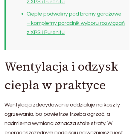
z XPS i Purenitu
Ciepłe podwaliny pod bramy garażowe
– kompletny poradnik wyboru rozwiązań
z XPS i Purenitu
Wentylacja i odzysk
ciepła w praktyce
Wentylacja zdecydowanie oddziałuje na koszty
ogrzewania, bo powietrze trzeba ogrzać, a
nadmierna wymiana oznacza stałe straty. W
energooszczędnym podejściu najważniejsza jest