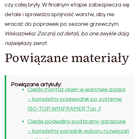
czy całej bryły. W finalnym etapie zabezpiecza się
detale i sprawdza spójność warstw, aby nie
wracać do poprawek po sezonie grzewczym.
Wskazówka: Zacznij od detali, bo one zwykle dają
największy zwrot.
Powiązane materiały
Powiązane artykuły:
Ciepły montaż okien w warstwie izolacji
– kompletny przewodnik po systemie
ISO-TOP WINFRAMER Typ 3
Ciepłe podwaliny pod bramy garażowe
– kompletny poradnik wyboru rozwiązań