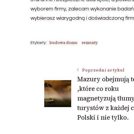
wyborem firmy, zalecam wykonanie badań i 
wybierasz wiarygodną i doświadczoną firmę
budowa domu
remonty
Etykiety:
Nawigacja
Poprzedni artykuł
Mazury obejmują t
wpisu
,które co roku
magnetyzują tłum
turystów z każdej c
Polski i nie tylko.