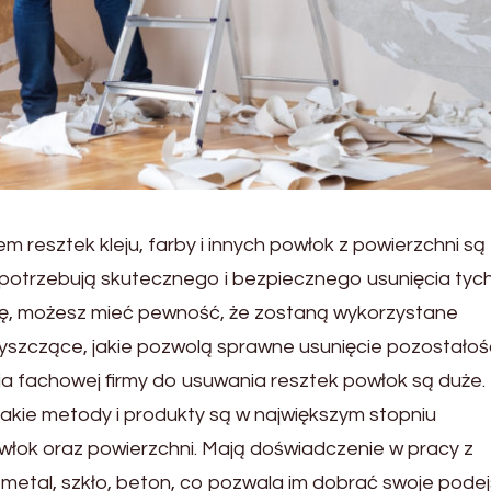
m resztek kleju, farby i innych powłok z powierzchni są
 potrzebują skutecznego i bezpiecznego usunięcia tyc
rmę, możesz mieć pewność, że zostaną wykorzystane
czyszczące, jakie pozwolą sprawne usunięcie pozostałoś
ia fachowej firmy do usuwania resztek powłok są duże.
 jakie metody i produkty są w największym stopniu
łok oraz powierzchni. Mają doświadczenie w pracy z
, metal, szkło, beton, co pozwala im dobrać swoje podej