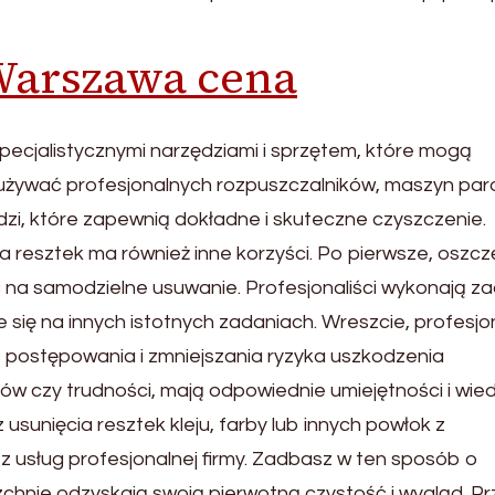
Warszawa cena
specjalistycznymi narzędziami i sprzętem, które mogą
 używać profesjonalnych rozpuszczalników, maszyn par
ędzi, które zapewnią dokładne i skuteczne czyszczenie.
a resztek ma również inne korzyści. Po pierwsze, oszc
yć na samodzielne usuwanie. Profesjonaliści wykonają z
e się na innych istotnych zadaniach. Wreszcie, profesjon
 postępowania i zmniejszania ryzyka uszkodzenia
mów czy trudności, mają odpowiednie umiejętności i wied
z usunięcia resztek kleju, farby lub innych powłok z
z usług profesjonalnej firmy. Zadbasz w ten sposób o
zchnie odzyskają swoją pierwotną czystość i wygląd. P