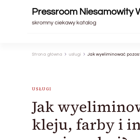
Pressroom Niesamowity 
skromny ciekawy katalog
Strona główna
usługi
Jak wyeliminować pozosta
USŁUGI
Jak wyeliminow
kleju, farby i 