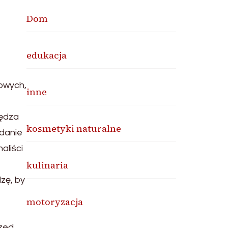
Dom
edukacja
owych,
inne
zędza
kosmetyki naturalne
adanie
aliści
kulinaria
zę, by
motoryzacja
rzed