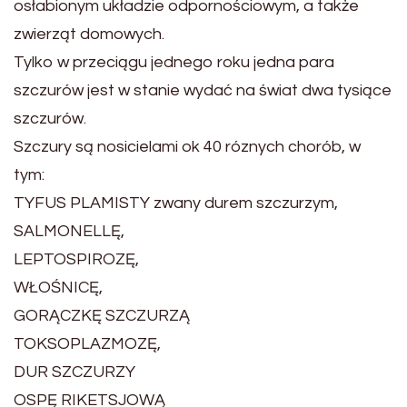
osłabionym układzie odpornościowym, a także
zwierząt domowych.
Tylko w przeciągu jednego roku jedna para
szczurów jest w stanie wydać na świat dwa tysiące
szczurów.
Szczury są nosicielami ok 40 róznych chorób, w
tym:
TYFUS PLAMISTY zwany durem szczurzym,
SALMONELLĘ,
LEPTOSPIROZĘ,
WŁOŚNICĘ,
GORĄCZKĘ SZCZURZĄ
TOKSOPLAZMOZĘ,
DUR SZCZURZY
OSPĘ RIKETSJOWĄ