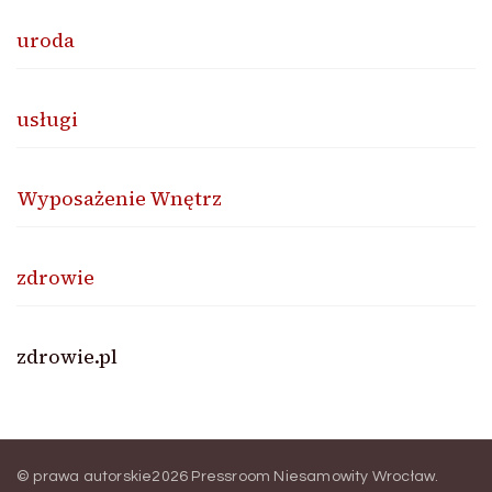
uroda
usługi
Wyposażenie Wnętrz
zdrowie
zdrowie.pl
© prawa autorskie2026
Pressroom Niesamowity Wrocław
.