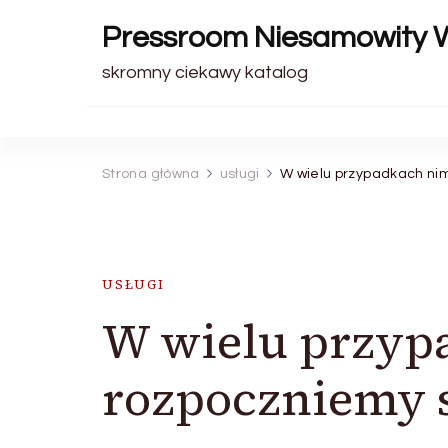
Pressroom Niesamowity 
skromny ciekawy katalog
Strona główna
usługi
W wielu przypadkach ni
USŁUGI
W wielu przyp
rozpoczniemy 