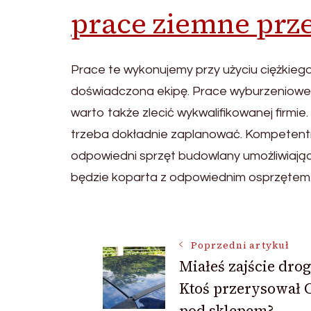
prace ziemne prz
Prace te wykonujemy przy użyciu ciężki
doświadczona ekipę. Prace wyburzeniowe
warto także zlecić wykwalifikowanej firmi
trzeba dokładnie zaplanować. Kompetentn
odpowiedni sprzęt budowlany umożliwiając
będzie koparta z odpowiednim osprzętem
Nawigacja
Poprzedni artykuł
Miałeś zajście dro
wpisu
Ktoś przerysował C
pod sklepem?