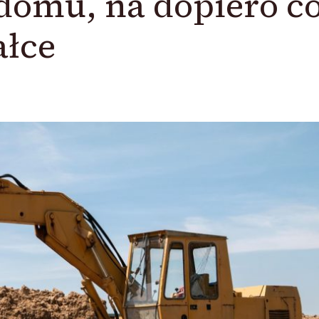
omu, na dopiero c
ałce