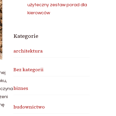
użyteczny zestaw porad dla
kierowców
Kategorie
architektura
Bez kategorii
nej
oku,
biznes
aczyna
zeni
nę
budownictwo