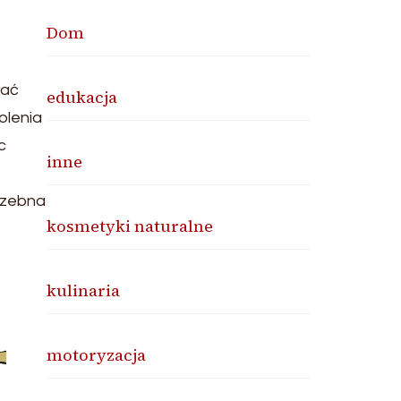
Dom
wać
edukacja
olenia
c
inne
rzebna
kosmetyki naturalne
kulinaria
motoryzacja