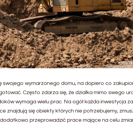
ę swojego wymarzonego domu, na dopiero co zakupio
zygotować. Często zdarza się, że działka mimo swego ur
idoków wymaga wielu prac. Na ogół każda inwestycja z
ałce znajdują się obiekty których nie potrzebujemy, zmus
a dodatkowo przeprowadzić prace mające na celu zmia