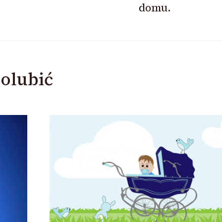
domu.
olubić