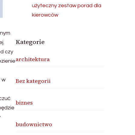
użyteczny zestaw porad dla
kierowców
ynym
Kategorie
j.
ąd czy
architektura
ezienie
y w
Bez kategorii
 czuć
biznes
będzie
y
budownictwo