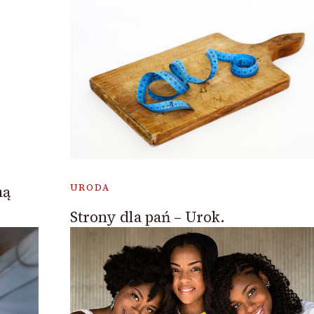
ną
URODA
Strony dla pań – Urok.