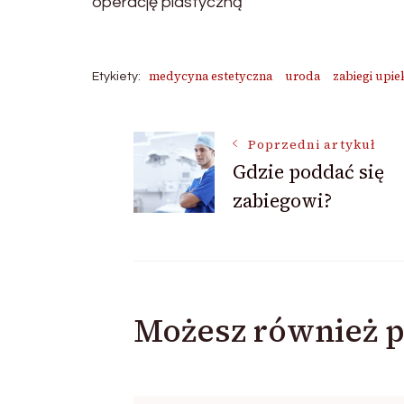
operację plastyczną
medycyna estetyczna
uroda
zabiegi upie
Etykiety:
Nawigacja
Poprzedni artykuł
Gdzie poddać się
zabiegowi?
wpisu
Możesz również p