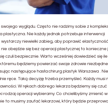
 swojego wyglądu. Często nie radzimy sobie z kompleks
 plastyczna. Nie każdy jednak potrzebuje interwencji
ch wystarczy niewielki zabieg, aby poprawić elastycznoś
i nie obejdzie się bez operacji plastycznej to konieczne 
y się czuli bezpiecznie. Warto wcześniej dowiedzieć się ile
, któremu będziemy powierzać swoje zdrowie niezbędne
sując następujące hasła:chirurg plastyk Warszawa . Ni
e ręce. Taką decyzję trzeba przemyśleć. Każdy musi 
prawności. W rękach dobrego lekarza będziemy się czuć
ki rodzaj operacji wybieramy. Co chcielibyśmy zmienić w
nie to musimy zaufać lekarzowi, który będzie przeprow