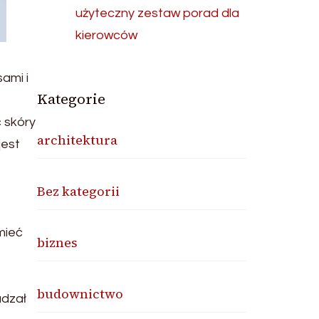
użyteczny zestaw porad dla
kierowców
ami i
Kategorie
ć skóry
architektura
jest
Bez kategorii
e
mieć
biznes
budownictwo
adzał